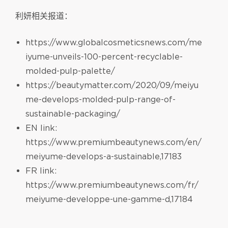
利妍相关报道：
https://www.globalcosmeticsnews.com/me
iyume-unveils-100-percent-recyclable-
molded-pulp-palette/
https://beautymatter.com/2020/09/meiyu
me-develops-molded-pulp-range-of-
sustainable-packaging/
EN link:
https://www.premiumbeautynews.com/en/
meiyume-develops-a-sustainable,17183
FR link:
https://www.premiumbeautynews.com/fr/
meiyume-developpe-une-gamme-d,17184