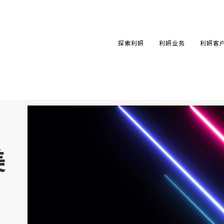
探索利妍
利妍业务
利妍客
美