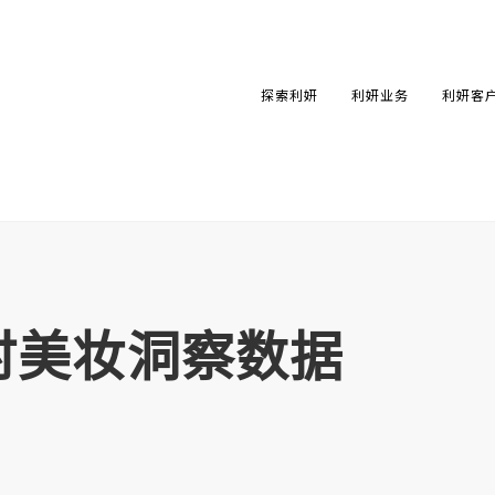
探索利妍
利妍业务
利妍客
实时美妆洞察数据